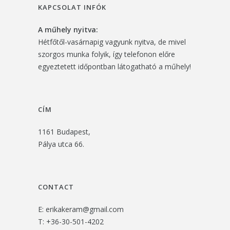
KAPCSOLAT INFÓK
A műhely nyitva:
Hétfőtől-vasárnapig vagyunk nyitva, de mivel
szorgos munka folyik, így telefonon előre
egyeztetett időpontban látogatható a műhely!
CÍM
1161 Budapest,
Pálya utca 66.
CONTACT
E:
erikakeram@gmail.com
T:
+36-30-501-4202